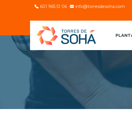
601 965 51 06
info@torresdesoha.com
PLANT