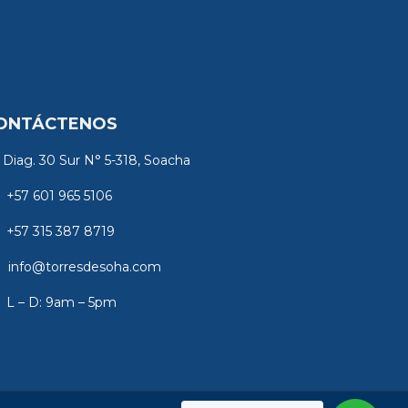
ONTÁCTENOS
Diag. 30 Sur N° 5-318, Soacha
+57 601 965 5106
+57 315 387 8719
info@torresdesoha.com
L – D: 9am – 5pm