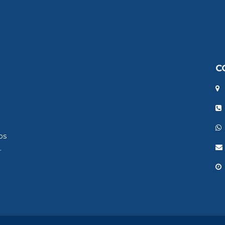
C
os
.