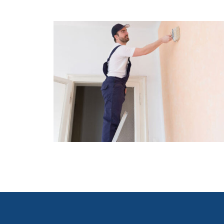
PAINTING
House Painting